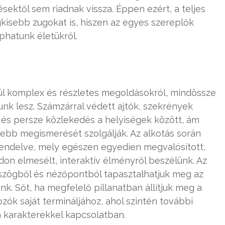
ésektől sem riadnak vissza. Éppen ezért, a teljes
kisebb zugokat is, hiszen az egyes szereplők
hatunk életükről.
l komplex és részletes megoldásokról, mindössze
k lesz. Számzárral védett ajtók, szekrények
a és persze közlekedés a helyiségek között, ám
ebb megismerését szolgálják. Az alkotás során
rendelve, mely egészen egyedien megvalósított,
don elmesélt, interaktív élményről beszélünk. Az
zögből és nézőpontból tapasztalhatjuk meg az
. Sőt, ha megfelelő pillanatban állítjuk meg a
zók saját termináljához, ahol szintén további
 karakterekkel kapcsolatban.