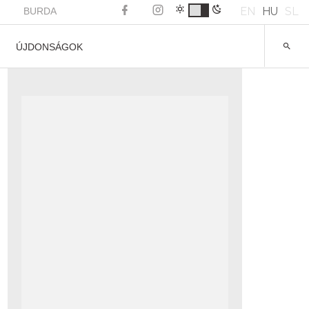
EN
HU
SL
BURDA
ÚJDONSÁGOK