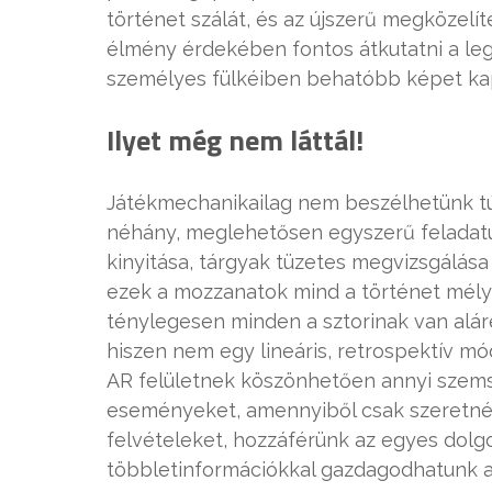
történet szálát, és az újszerű megközelít
élmény érdekében fontos átkutatni a leg
személyes fülkéiben behatóbb képet kap
Ilyet még nem láttál!
Játékmechanikailag nem beszélhetünk tú
néhány, meglehetősen egyszerű feladatun
kinyitása, tárgyak tüzetes megvizsgálás
ezek a mozzanatok mind a történet mély
ténylegesen minden a sztorinak van alá
hiszen nem egy lineáris, retrospektív mó
AR felületnek köszönhetően annyi szems
eseményeket, amennyiből csak szeretnénk
felvételeket, hozzáférünk az egyes dolgo
többletinformációkkal gazdagodhatunk a