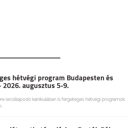
ges hétvégi program Budapesten és
 2026. augusztus 5-9.
re lecsillapodó kánikulában is fergeteges hétvégi programok
.