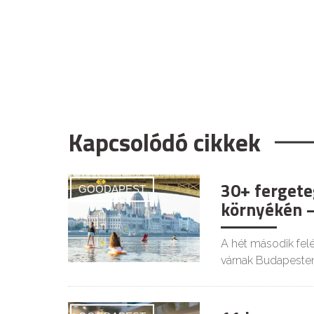
Kapcsolódó cikkek
30+ fergete
GOODAPEST
környékén –
A hét második felé
várnak Budapesten