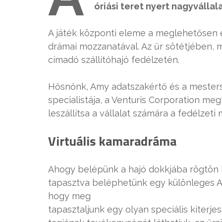
óriási teret nyert nagyvállal
A játék központi eleme a meglehetősen 
drámai mozzanatával. Az űr sötétjében, m
címadó szállítóhajó fedélzetén.
Hősnőnk, Amy adatszakértő és a mesters
specialistája, a Venturis Corporation me
leszállítsa a vállalat számára a fedélzet
Virtuális kamaradráma
Ahogy belépünk a hajó dokkjába rögtön 
tapasztva beléphetünk egy különleges AR 
hogy meg
tapasztaljunk egy olyan speciális kiterj