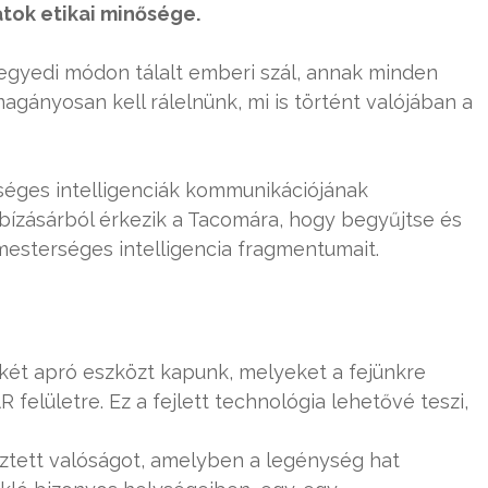
atok etikai minősége.
egyedi módon tálalt emberi szál, annak minden
agányosan kell rálelnünk, mi is történt valójában a
éges intelligenciák kommunikációjának
gbízásárból érkezik a Tacomára, hogy begyűjtse és
i mesterséges intelligencia fragmentumait.
két apró eszközt kapunk, melyeket a fejünkre
felületre. Ez a fejlett technológia lehetővé teszi,
esztett valóságot, amelyben a legénység hat