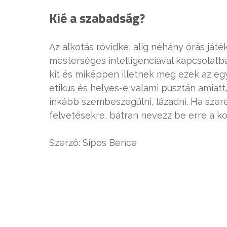
Kié a szabadság?
Az alkotás rövidke, alig néhány órás játé
mesterséges intelligenciával kapcsolatba
kit és miképpen illetnek meg ezek az egy
etikus és helyes-e valami pusztán amiatt
inkább szembeszegülni, lázadni. Ha szer
felvetésekre, bátran nevezz be erre a k
Szerző: Sipos Bence