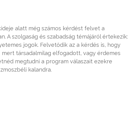
kideje alatt még számos kérdést felvet a
n. A szolgaság és szabadság témájáról értekezik:
etemes jogok. Felvetődik az a kérdés is, hogy
, mert társadalmilag elfogadott, vagy érdemes
etnéd megtudni a program válaszait ezekre
ozmoszbéli kalandra.