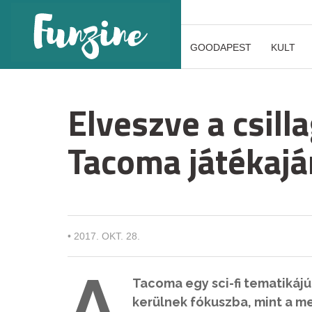
GOODAPEST
KULT
Elveszve a csill
Tacoma játékajá
•
2017. OKT. 28.
A
Tacoma egy sci-fi tematikájú
kerülnek fókuszba, mint a me