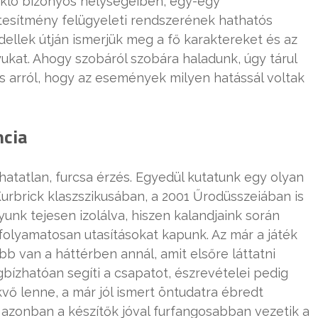
sikló bizonyos helységeiben, egy-egy
tesítmény felügyeleti rendszerének hathatós
llek útján ismerjük meg a fő karaktereket és az
kat. Ahogy szobáról szobára haladunk, úgy tárul
s arról, hogy az események milyen hatássál voltak
ncia
atatlan, furcsa érzés. Egyedül kutatunk egy olyan
urbrick klaszszikusában, a 2001 Űrodüsszeiában is
nk tejesen izolálva, hiszen kalandjaink során
folyamatosan utasításokat kapunk. Az már a játék
bb van a háttérben annál, amit elsőre láttatni
gbízhatóan segíti a csapatot, észrevételei pedig
vő lenne, a már jól ismert öntudatra ébredt
l azonban a készítők jóval furfangosabban vezetik a