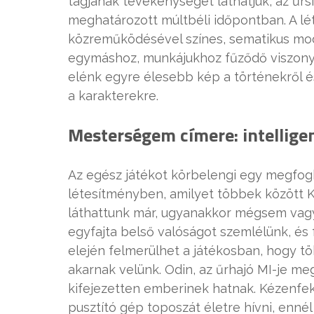
tagjának tevékenységét láthatjuk, az űr
meghatározott múltbéli időpontban. A lé
közreműködésével színes, sematikus mode
egymáshoz, munkájukhoz fűződő viszonyu
elénk egyre élesebb kép a történekről é
a karakterekre.
Mesterségem címere: intellige
Az egész játékot körbelengi egy megfogh
létesítményben, amilyet többek között K
láthattunk már, ugyanakkor mégsem vagyu
egyfajta belső valóságot szemlélünk, és 
elején felmerülhet a játékosban, hogy tö
akarnak velünk. Odin, az űrhajó MI-je me
kifejezetten emberinek hatnak. Kézenfek
pusztító gép toposzát életre hívni, enné