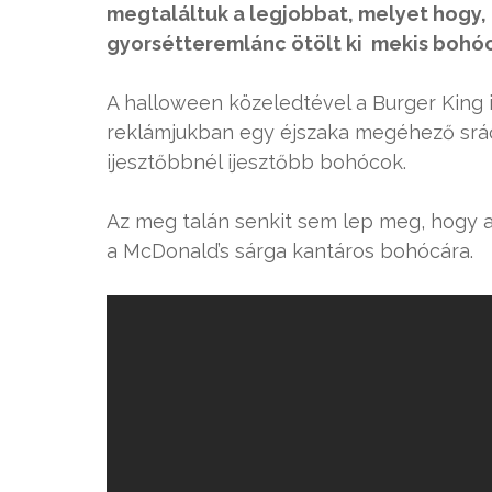
megtaláltuk a legjobbat, melyet hogy,
gyorsétteremlánc ötölt ki mekis bohóc
A halloween közeledtével a Burger King i
reklámjukban egy éjszaka megéhező srác
ijesztőbbnél ijesztőbb bohócok.
Az meg talán senkit sem lep meg, hogy 
a McDonald’s sárga kantáros bohócára.