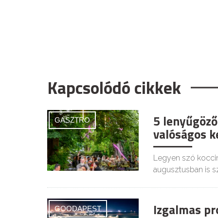
Kapcsolódó cikkek
5 lenyűgöző
GASZTRO
valóságos ke
Legyen szó koccin
augusztusban is s
Izgalmas pr
GOODAPEST