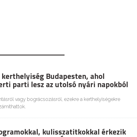
 kerthelyiség Budapesten, ahol
rti parti lesz az utolsó nyári napokból
tásról vagy bográcsozásról, ezekre a kerthelyiségekre
zámíthattok.
ogramokkal, kulisszatitkokkal érkezik