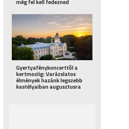
még fel kell fedezned
Gyertyafénykoncerttől a
kertmoziig: Varázslatos
élmények hazánk legszebb
kastélyaiban augusztusra