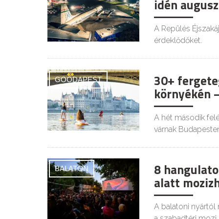
idén augusz
A Repülés Éjszaká
érdeklődőket.
30+ fergete
GOODAPEST
környékén –
A hét második felé
várnak Budapesten
8 hangulatos
BALATON
alatt moziz
A balatoni nyártól
a szabadtéri mozi i