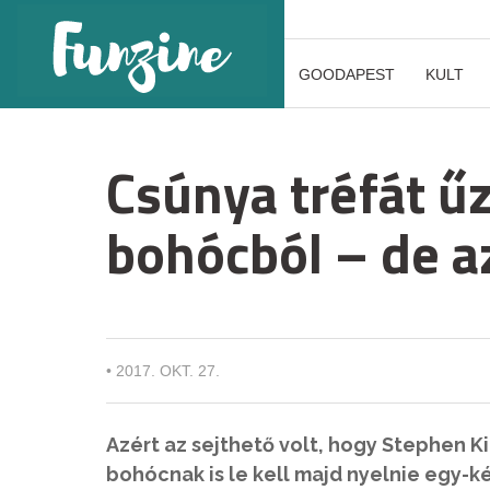
GOODAPEST
KULT
Csúnya tréfát ű
bohócból – de az
•
2017. OKT. 27.
Azért az sejthető volt, hogy Stephen K
bohócnak is le kell majd nyelnie egy-ké