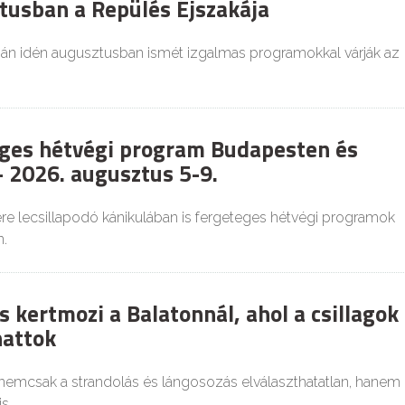
tusban a Repülés Éjszakája
ján idén augusztusban ismét izgalmas programokkal várják az
ges hétvégi program Budapesten és
 2026. augusztus 5-9.
re lecsillapodó kánikulában is fergeteges hétvégi programok
.
 kertmozi a Balatonnál, ahol a csillagok
hattok
 nemcsak a strandolás és lángosozás elválaszthatatlan, hanem
s.