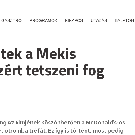
GASZTRO
PROGRAMOK
KIKAPCS
UTAZÁS
BALATON
ztek a Mekis
ért tetszeni fog
ing Az filmjének köszönhetően a McDonald’s-os
t otromba tréfát. Ez így is történt, most pedig