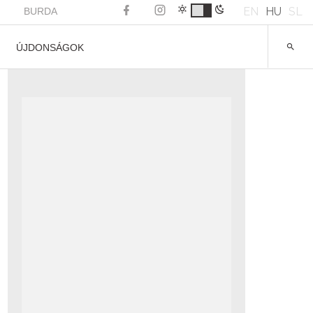
EN
HU
SL
BURDA
ÚJDONSÁGOK