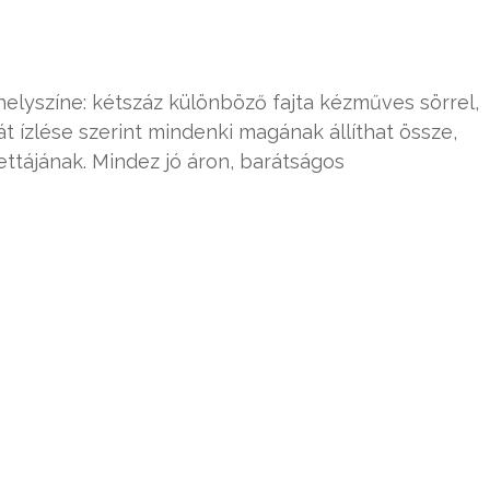
helyszíne: kétszáz különböző fajta kézműves sörrel,
t ízlése szerint mindenki magának állíthat össze,
lettájának. Mindez jó áron, barátságos