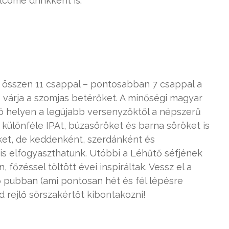
come drinkként is.
összen 11 csappal – pontosabban 7 csappal a
 várja a szomjas betérőket. A minőségi magyar
ó helyen a legújabb versenyzőktől a népszerű
különféle IPAt, búzasöröket és barna söröket is
ket, de keddenként, szerdánként és
is elfogyaszthatunk. Utóbbi a Léhűtő séfjének
főzéssel töltött évei inspiráltak. Vessz el a
 pubban (ami pontosan hét és fél lépésre
 rejlő sörszakértőt kibontakozni!