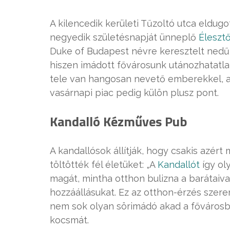
A kilencedik kerületi Tűzoltó utca eldugo
negyedik születésnapját ünneplő
Éleszt
Duke of Budapest névre keresztelt nedű
hiszen imádott fővárosunk utánozhatatla
tele van hangosan nevető emberekkel, ak
vasárnapi piac pedig külön plusz pont.
Kandalló Kézműves Pub
A kandallósok állítják, hogy csakis azér
töltötték fél életüket: „A
Kandallót
így ol
magát, mintha otthon bulizna a barátaival
hozzáállásukat. Ez az otthon-érzés szer
nem sok olyan sörimádó akad a fővárosba
kocsmát.