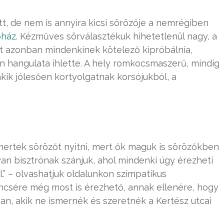
tt, de nem is annyira kicsi sörözője a nemrégiben
őház
. Kézműves sörválasztékuk hihetetlenül nagy, a
t azonban mindenkinek kötelező kipróbálnia,
n hangulata ihlette. A hely romkocsmaszerű, mindig
ik jólesően kortyolgatnak korsójukból, a
t mertek sörözőt nyitni, mert ők maguk is sörözőkben
yan bisztrónak szánjuk, ahol mindenki úgy érezheti
.” – olvashatjuk oldalunkon szimpatikus
encsére még most is érezhető, annak ellenére, hogy
n, akik ne ismernék és szeretnék a Kertész utcai