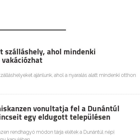
t szálláshely, ahol mindenki
 vakációzhat
zálláshelyeket ajánlunk, ahol a nyaralás alatt mindenki otthon
iskanzen vonultatja fel a Dunántúl
incseit egy eldugott településen
anzen rendhagyó módon tárja elétek a Dunántúl népi
ony kapujában.