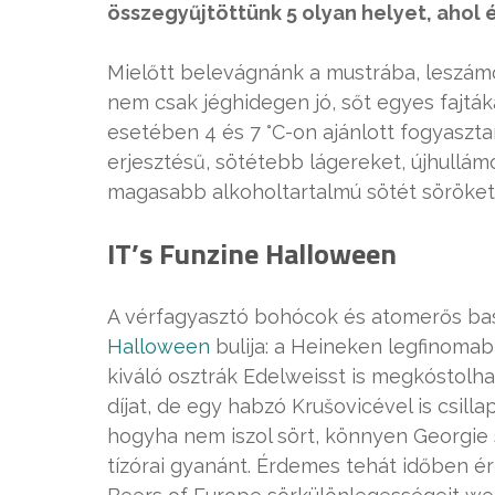
összegyűjtöttünk 5 olyan helyet, ahol
Mielőtt belevágnánk a mustrába, leszám
nem csak jéghidegen jó, sőt egyes fajtáka
esetében 4 és 7 °C-on ajánlott fogyaszta
erjesztésű, sötétebb lágereket, újhullá
magasabb alkoholtartalmú sötét söröket 
IT’s Funzine Halloween
A vérfagyasztó bohócok és atomerős bass
Halloween
bulija: a Heineken legfinomabb
kiváló osztrák Edelweisst is megkóstolha
díjat, de egy habzó Krušovicével is csill
hogyha nem iszol sört, könnyen Georgie
tízórai gyanánt. Érdemes tehát időben é