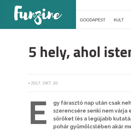
GOODAPEST
KULT
5 hely, ahol iste
•
2017. OKT. 20.
E
gy fárasztó nap után csak ne
szerencsére senki nem várja el
söröket (és a legújabb kutatá
pohár gyümölcslében akár még