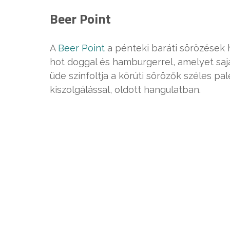
Beer Point
A
Beer Point
a pénteki baráti sörözések 
hot doggal és hamburgerrel, amelyet sajá
üde színfoltja a körúti sörözők széles pa
kiszolgálással, oldott hangulatban.