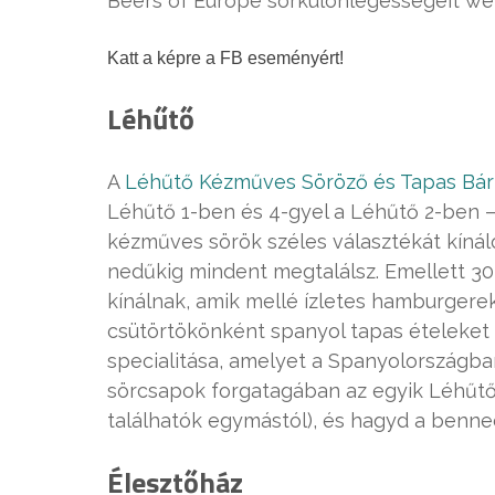
Beers of Europe sörkülönlegességeit wel
Katt a képre a FB eseményért!
Léhűtő
A
Léhűtő Kézműves Söröző és Tapas Bár
Léhűtő 1-ben és 4-gyel a Léhűtő 2-ben –
kézműves sörök széles választékát kínál
nedűkig mindent megtalálsz. Emellett 30 
kínálnak, amik mellé ízletes hamburgere
csütörtökönként spanyol tapas ételeket 
specialitása, amelyet a Spanyolországban, 
sörcsapok forgatagában az egyik Léhűtő
találhatók egymástól), és hagyd a benned
Él
esztőh
áz