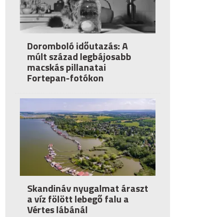
Doromboló időutazás: A
múlt század legbájosabb
macskás pillanatai
Fortepan-fotókon
Skandináv nyugalmat áraszt
a víz fölött lebegő falu a
Vértes lábánál