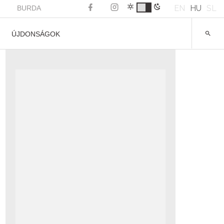
EN
HU
SL
BURDA
ÚJDONSÁGOK