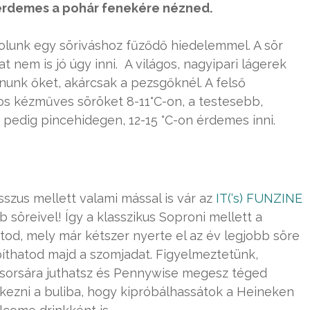
 érdemes a pohár fenekére nézned.
olunk egy söriváshoz fűződő hiedelemmel. A sör
t nem is jó úgy inni. A világos, nagyipari lágerek
nunk őket, akárcsak a pezsgőknél. A felső
mos kézműves söröket 8-11°C-on, a testesebb,
pedig pincehidegen, 12-15 °C-on érdemes inni.
zus mellett valami mással is vár az
IT(‘s) FUNZINE
 söreivel! Így a klasszikus Soproni mellett a
tod, mely már kétszer nyerte el az év legjobb söre
apíthatod majd a szomjadat. Figyelmeztetünk,
 sorsára juthatsz és Pennywise megesz téged
rkezni a buliba, hogy kipróbálhassátok a Heineken