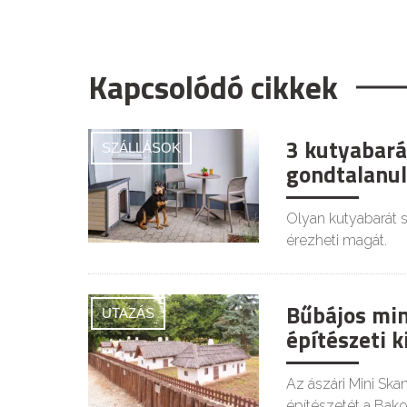
Kapcsolódó cikkek
3 kutyabará
SZÁLLÁSOK
gondtalanul
Olyan kutyabarát s
érezheti magát.
Bűbájos min
UTAZÁS
építészeti k
Az ászári Mini Sk
építészetét a Bak