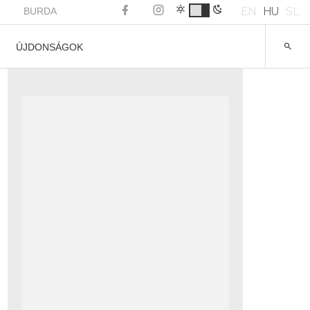
EN
HU
SL
BURDA
ÚJDONSÁGOK