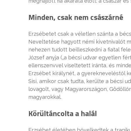
meghajlott fia akarata előtt: a császár és
Minden, csak nem császárné
Erzsébetet csak a véletlen szánta a bécs
Neveltetése hagyott némi kivetnivalót m
nehezen tudott beilleszkedni a fiatal fel
József anyja („a bécsi udvar egyetlen férf
ellenszenvvel viseltetett iránta, és min
Erzsébet királynét, a gyerekneveléstől k
Sisi, amikor csak tudta, kerülte a bécsi u
lovagolt, vagy Magyarországon, Gödöllőn
magyarokkal.
Körültáncolta a halál
Erzsébet életében bővelkedtek a tragik