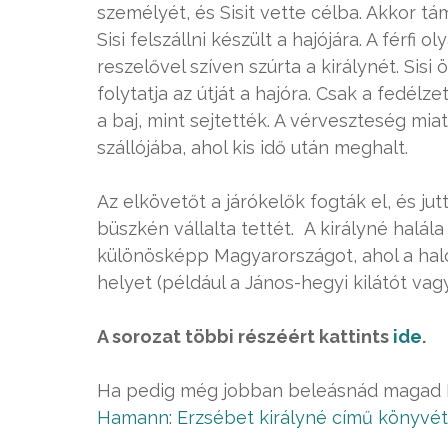
személyét, és Sisit vette célba. Akkor 
Sisi felszállni készült a hajójára. A férfi
reszelővel szíven szúrta a királynét. Sis
folytatja az útját a hajóra. Csak a fedél
a baj, mint sejtették. A vérveszteség miat
szállójába, ahol kis idő után meghalt.
Az elkövetőt a járókelők fogták el, és ju
büszkén vállalta tettét. A királyné halá
különösképp Magyarországot, ahol a ha
helyet (például a János-hegyi kilátót vag
A sorozat többi részéért kattints
ide
.
Ha pedig még jobban beleásnád magad E
Hamann: Erzsébet királyné című könyvét