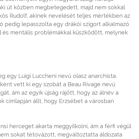
, aki út közben megbetegedett, majd nem sokkal
kös Rudolf, akinek nevelését teljes mértékben az
(ő pedig lepasszolta egy drákói szigort alkalmazó
 és mentális problémákkal küszködött, melynek
eg egy Luigi Luccheni nevű olasz anarchista.
ént vett ki egy szobát a Beau Rivage nevű
át, ám az egyik újság rájött, hogy az álnév a
k címlapján állt, hogy Erzsébet a városban
nsi herceget akarta meggyilkolni, ám a férfi végül
nem sokat tétovázott, megváltoztatta áldozata