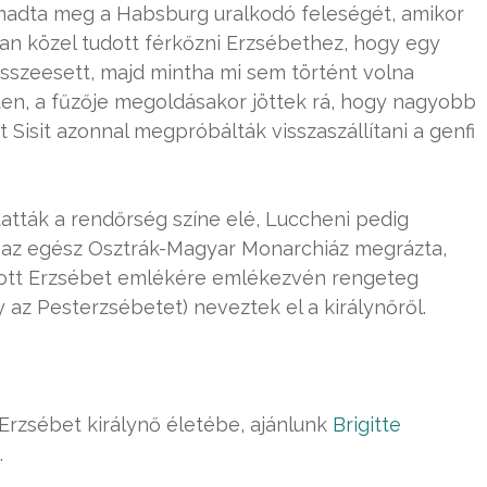
támadta meg a Habsburg uralkodó feleségét, amikor
 olyan közel tudott férkőzni Erzsébethez, hogy egy
i összeesett, majd mintha mi sem történt volna
zeten, a fűzője megoldásakor jöttek rá, hogy nagyobb
t Sisit azonnal megpróbálták visszaszállítani a genfi
ttatták a rendőrség színe elé, Luccheni pedig
la az egész Osztrák-Magyar Monarchiáz megrázta,
lott Erzsébet emlékére emlékezvén rengeteg
y az Pesterzsébetet) neveztek el a királynőről.
rzsébet királynő életébe, ajánlunk
Brigitte
.