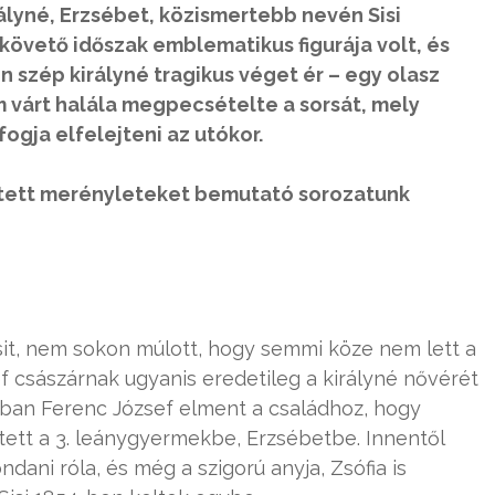
lyné, Erzsébet, közismertebb nevén Sisi
 követő időszak emblematikus figurája volt, és
en szép királyné tragikus véget ér – egy olasz
m várt halála megpecsételte a sorsát, mely
ogja elfelejteni az utókor.
vetett merényleteket bemutató sorozatunk
isit, nem sokon múlott, hogy semmi köze nem lett a
ef császárnak ugyanis eredetileg a királyné nővérét
onban Ferenc József elment a családhoz, hogy
tett a 3. leánygyermekbe, Erzsébetbe. Innentől
ani róla, és még a szigorú anyja, Zsófia is