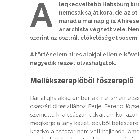
A
legkedveltebb Habsburg kirá
nemcsak saját kora, de az őt
marad a mai napig is. A híres
anarchista végzett vele. Ne
szerint az osztrák előkelőséget sosem f
A történelem híres alakjai ellen elkö
negyedik részét olvashatjátok.
Mellékszereplőből főszereplő
Bár aligha akad ember, aki ne ismerné S
császári dinasztiához. Férje, Ferenc Józs
szemelte ki a császári udvar, amikor az
megkérje a lány kezét, egyből beleszere
kezdve a császár nem volt hajlandó lemond