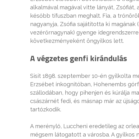
alkalmával magával vitte lányát, Zsófiát
később tífuszban meghalt. Fia, a trónörö
nagyanyja, Zsófia sajátította ki magának 
vezérőrnagynak) gyenge idegrendszerrel
következményeként öngyilkos lett.
A végzetes genfi kirándulás
Sisit 1898. szeptember 10-én gyilkolta m
Erzsébet inkognitóban, Hohenembs górfk
szállodában, hogy pihenjen és kúrálja mag
császárnét fedi, és másnap már az újságo
tartózkodik.
A merénylő, Luccheni eredetileg az orlea
mégsem látogatott a városba. A gyilkos 