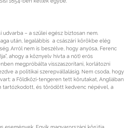
 Sisi 1854-ben keltek egybe.
i udvarba – a szülei egész biztosan nem.
aga után, legalábbis a császári körökbe elég
eség. Arról nem is beszélve, hogy anyósa, Ferenc
ija”, ahogy a köznyelv hívta a nőt) erős
denben megpróbálta visszaszorítani, korlátozni
ezdve a politikai szerepvállalásig. Nem csoda, hogy
dvart: a Földközi-tengeren tett körutakat, Angliában
 tartózkodott, és törődött kedvenc népével, a
us események. Egyik magyarországi körútja