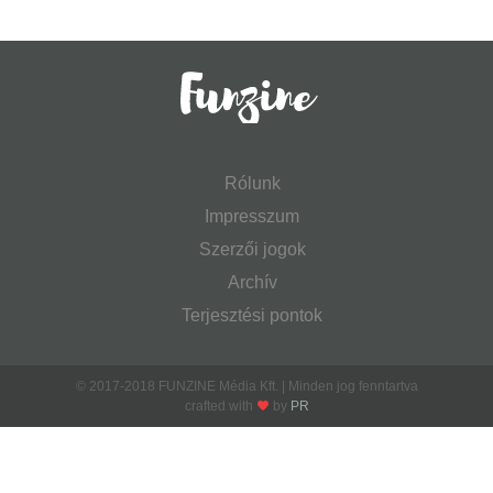
Rólunk
Impresszum
Szerzői jogok
Archív
Terjesztési pontok
© 2017-2018 FUNZINE Média Kft. | Minden jog fenntartva
crafted with
by
PR