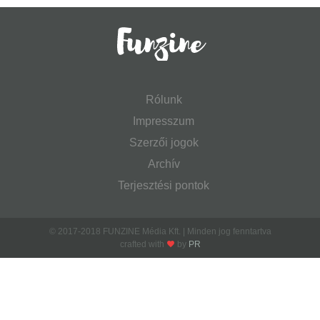
Rólunk
Impresszum
Szerzői jogok
Archív
Terjesztési pontok
© 2017-2018 FUNZINE Média Kft. | Minden jog fenntartva
crafted with
by
PR