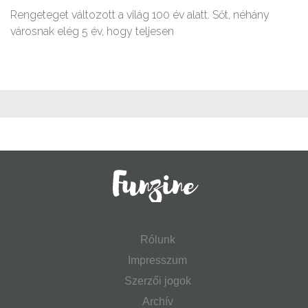
Rengeteget változott a világ 100 év alatt. Sőt, néhány
városnak elég 5 év, hogy teljesen
Rólunk
Impresszum
Szerzői jogok
Archív