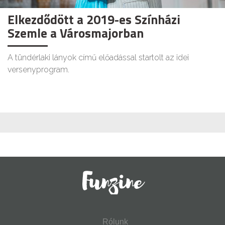
Elkezdődött a 2019-es Színházi
Szemle a Városmajorban
A tündérlaki lányok című előadással startolt az idei
versenyprogram.
Rólunk