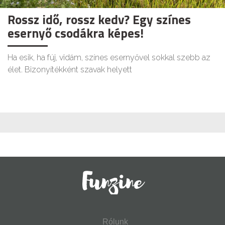
Rossz idő, rossz kedv? Egy színes
esernyő csodákra képes!
Ha esik, ha fúj, vidám, színes esernyővel sokkal szebb az
élet. Bizonyítékként szavak helyett
Rólunk