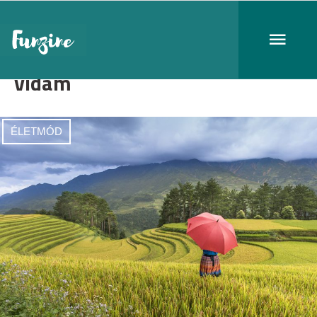
vidám
ÉLETMÓD