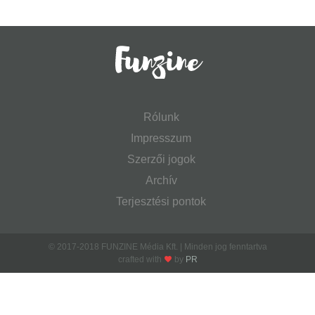
Rólunk
Impresszum
Szerzői jogok
Archív
Terjesztési pontok
© 2017-2018 FUNZINE Média Kft. | Minden jog fenntartva
crafted with
by
PR