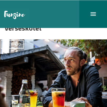
verseskötet
ÉLETMÓD