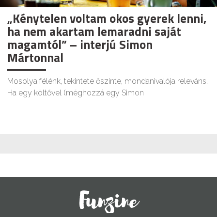
„Kénytelen voltam okos gyerek lenni,
ha nem akartam lemaradni saját
magamtól” – interjú Simon
Mártonnal
Mosolya félénk, tekintete őszinte, mondanivalója releváns.
Ha egy költővel (méghozzá egy Simon