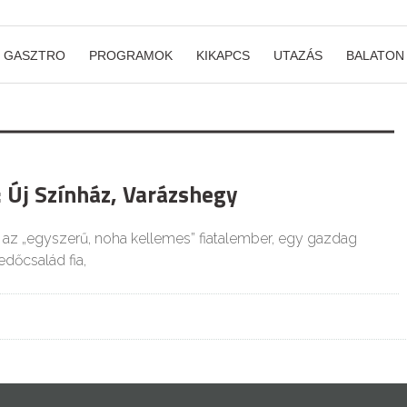
GASZTRO
PROGRAMOK
KIKAPCS
UTAZÁS
BALATON
: Új Színház, Varázshegy
 az „egyszerű, noha kellemes” fiatalember, egy gazdag
dőcsalád fia,