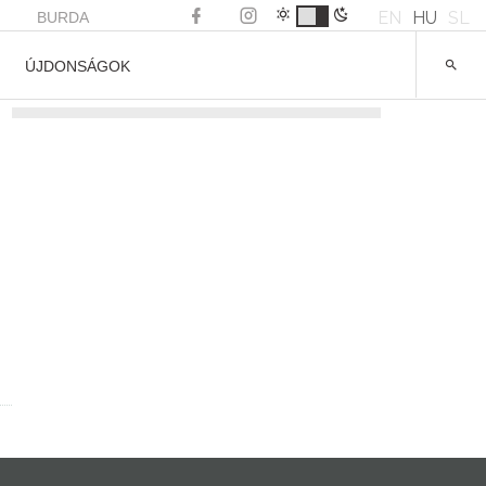
EN
HU
SL
BURDA
ÚJDONSÁGOK