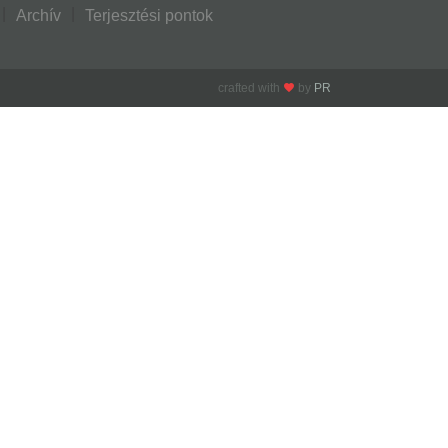
Archív
Terjesztési pontok
crafted with
by
PR