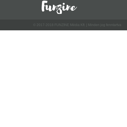
© 2017-2018 FUNZINE Média Kft. | Minden jog fenntartva