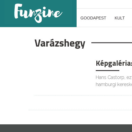
GOODAPEST
KULT
Varázshegy
Képgaléria
Hans Castorp, ez
hamburgi kereske