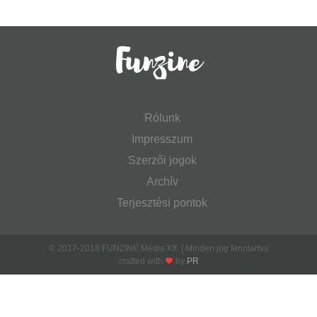
Rólunk
Impresszum
Szerzői jogok
Archív
Terjesztési pontok
© 2017-2018 FUNZINE Média Kft. | Minden jog fenntartva
crafted with
by
PR