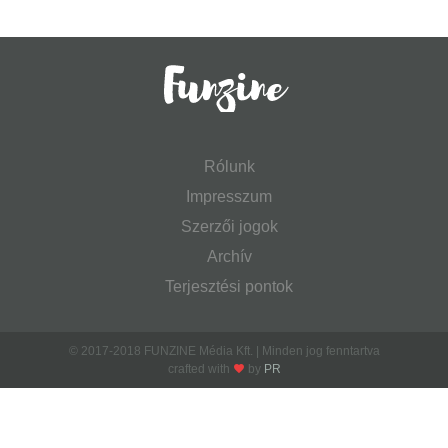
Rólunk
Impresszum
Szerzői jogok
Archív
Terjesztési pontok
© 2017-2018 FUNZINE Média Kft. | Minden jog fenntartva
crafted with
by
PR