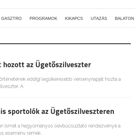
GASZTRO
PROGRAMOK
KIKAPCS
UTAZÁS
BALATON
 hozott az Ügetőszilveszter
örténetének eddigi legsikeresebb versenynapját hozta a
lveszter. A
is sportolók az Ügetőszilveszteren
ján ismét a hagyományos óévbúcsúztató rendezvényé a
gos esemény remek