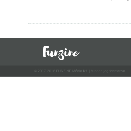
© 2017-2018 FUNZINE Média Kft. | Minden jog fenntartva