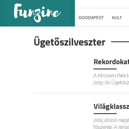
GOODAPEST
KULT
Ügetőszilveszter
Rekordokat
A Kincsem Park t
2015-ös Ügetőszi
Világklassz
2015 utolsó nap
főszerep. A ran