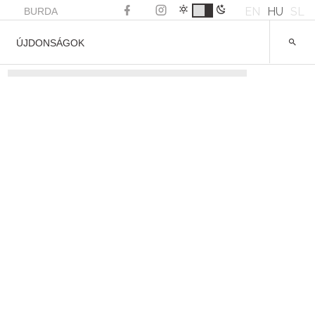
EN
HU
SL
BURDA
ÚJDONSÁGOK