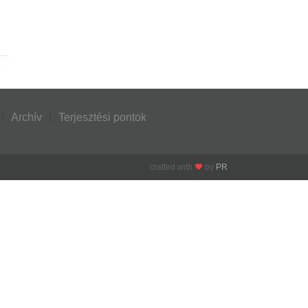
Archív
Terjesztési pontok
crafted with
by
PR