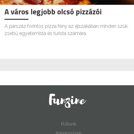
A város legjobb olcsó pizzázói
A párszáz forintos pizza fény az éjszakában minden szűk
zsebű egyetemista és turista számára,
Rólunk
Impresszum