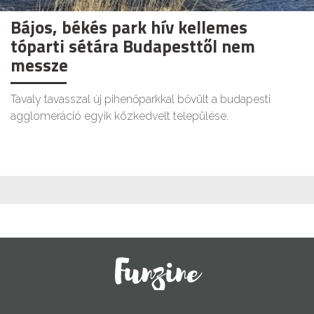
Bájos, békés park hív kellemes
tóparti sétára Budapesttől nem
messze
Tavaly tavasszal új pihenőparkkal bővült a budapesti
agglomeráció egyik közkedvelt települése.