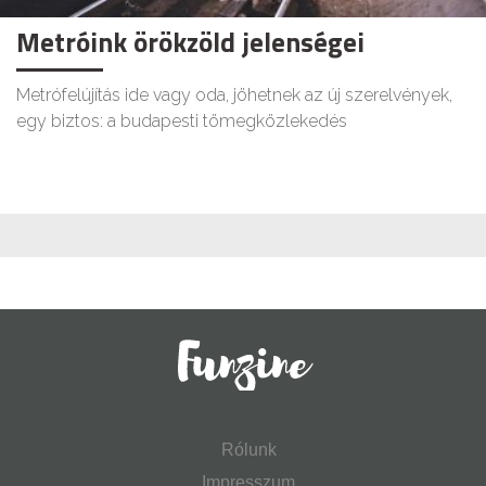
Metróink örökzöld jelenségei
Metrófelújítás ide vagy oda, jöhetnek az új szerelvények,
egy biztos: a budapesti tömegközlekedés
Rólunk
Impresszum