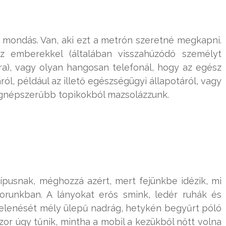
 a mondás. Van, aki ezt a metrón szeretné megkapni.
z emberekkel (általában visszahúzódó személyt
ra), vagy olyan hangosan telefonál, hogy az egész
ól, például az illető egészségügyi állapotáról, vagy
egnépszerűbb topikokból mazsolázzunk.
ípusnak, méghozzá azért, mert fejünkbe idézik, mi
orunkban. A lányokat erős smink, ledér ruhák és
gjelenését mély ülepű nadrág, hetykén begyűrt póló
kszor úgy tűnik, mintha a mobil a kezükből nőtt volna