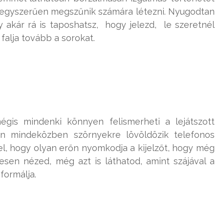
z egyszerűen megszűnik számára létezni. Nyugodtan
 akár rá is taposhatsz, hogy jelezd, le szeretnél
falja tovább a sorokat.
mégis mindenki könnyen felismerheti a lejátszott
ban mindeközben szörnyekre lövöldözik telefonos
l, hogy olyan erőn nyomkodja a kijelzőt, hogy még
mesen nézed, még azt is láthatod, amint szájával a
formálja.