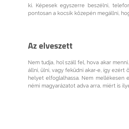
ki. Képesek egyszerre beszélni, telefon
pontosan a kocsik közepén megállni, hog
Az elveszett
Nem tudja, hol száll fel, hova akar menn
állni, ülni, vagy feküdni akar-e, így ezér
helyet elfoglalhassa. Nem mellékesen e
némi magyarázatot adva arra, miért is ily