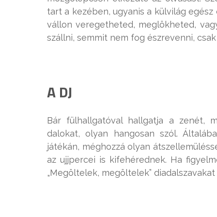
tart a kezében, ugyanis a külvilág egés
vállon veregetheted, meglökheted, vagy
szállni, semmit nem fog észrevenni, csak 
A DJ
Bár fülhallgatóval hallgatja a zenét, 
dalokat, olyan hangosan szól. Általá
játékán, méghozzá olyan átszellemülésse
az ujjpercei is kifehérednek. Ha figyel
„Megöltelek, megöltelek” diadalszavakat 