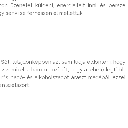
on üzenetet küldeni, energiaitalt inni, és persze
y senki se férhessen el mellettük.
i. Sőt, tulajdonképpen azt sem tudja eldönteni, hogy
t összemixeli a három pozíciót, hogy a lehető legtöbb
rős bagó- és alkoholszagot áraszt magából, ezzel
en szétszórt.