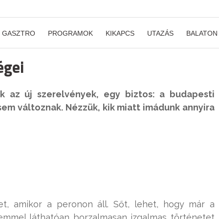
GASZTRO
PROGRAMOK
KIKAPCS
UTAZÁS
BALATON
égei
ek az új szerelvények, egy biztos: a budapesti
em változnak. Nézzük, kik miatt imádunk annyira
t, amikor a peronon áll. Sőt, lehet, hogy már a
emmel láthatóan borzalmasan izgalmas történetet