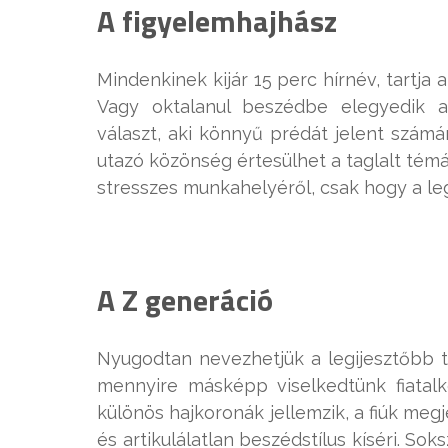
A figyelemhajhász
Mindenkinek kijár 15 perc hírnév, tartja
Vagy oktalanul beszédbe elegyedik a
választ, aki könnyű prédát jelent számá
utazó közönség értesülhet a taglalt témár
stresszes munkahelyéről, csak hogy a l
A Z generáció
Nyugodtan nevezhetjük a legijesztőbb t
mennyire másképp viselkedtünk fiatalk
különös hajkoronák jellemzik, a fiúk me
és artikulálatlan beszédstílus kíséri. So