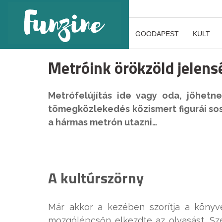
GOODAPEST
KULT
Metróink örökzöld jelens
Metrófelújítás ide vagy oda, jöhetn
tömegközlekedés közismert figurái sos
a hármas metrón utazni…
A kultúrszörny
Már akkor a kezében szorítja a könyve
mozgólépcsőn elkezdte az olvasást. Sz