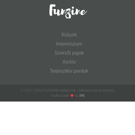
Rólunk
Impresszum
Szerzői jogok
Archív
Terjesztési pontok
© 2017-2018 FUNZINE Média Kft. | Minden jog fenntartva
crafted with
by
PR