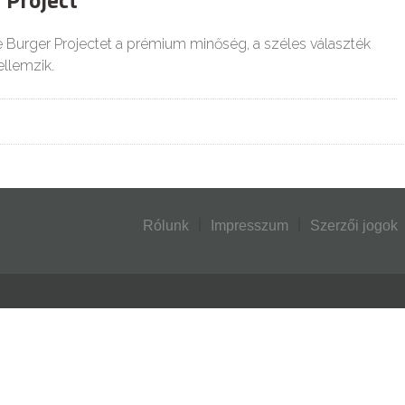
 Project
 Burger Projectet a prémium minőség, a széles választék
jellemzik.
Rólunk
Impresszum
Szerzői jogok