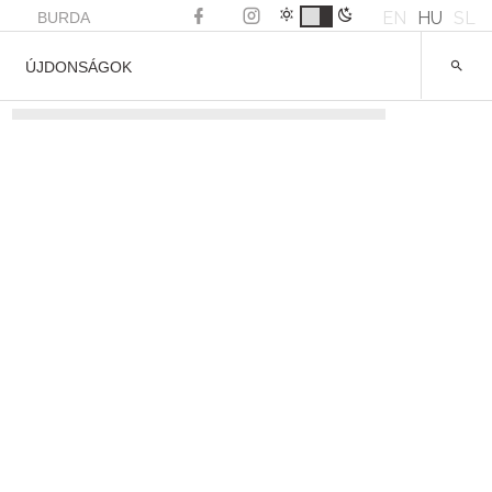
EN
HU
SL
BURDA
ÚJDONSÁGOK