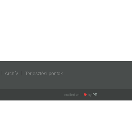
Archív
Terjesztési pontok
crafted with
by
PR