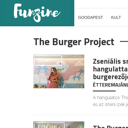
GOODAPEST
KULT
The Burger Project
Zseniális 
GASZTRO
hangulatta
burgerezőj
ÉTTEREMAJÁN
A hangulatos The
és az isteni ízek 
ÉTTERMEK