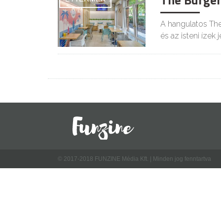
The Burger
A hangulatos The
és az isteni ízek 
© 2017-2018 FUNZINE Média Kft. | Minden jog fenntartva