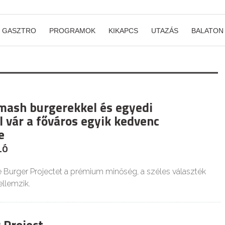
GASZTRO
PROGRAMOK
KIKAPCS
UTAZÁS
BALATON
smash burgerekkel és egyedi
l vár a főváros egyik kedvenc
e
LÓ
 Burger Projectet a prémium minőség, a széles választék
jellemzik.