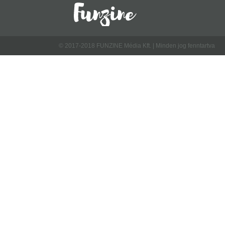
© 2017-2018 FUNZINE Média Kft. | Minden jog fenntartva