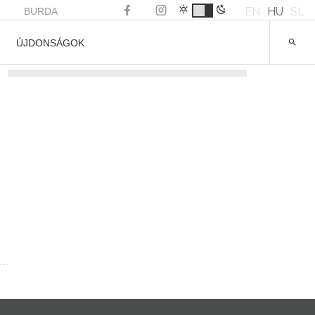
EN
HU
SL
BURDA
ÚJDONSÁGOK