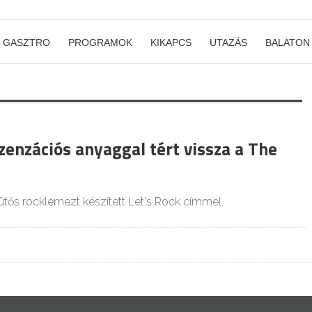
GASZTRO
PROGRAMOK
KIKAPCS
UTAZÁS
BALATON
zenzációs anyaggal tért vissza a The
ütős rocklemezt készített Let's Rock címmel.