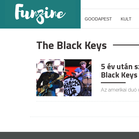
GOODAPEST
KULT
The Black Keys
5 év után s
KIKAPCS
Black Keys
Az amerikai duó 