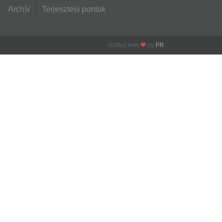
Archív
Terjesztési pontok
crafted with
by
PR