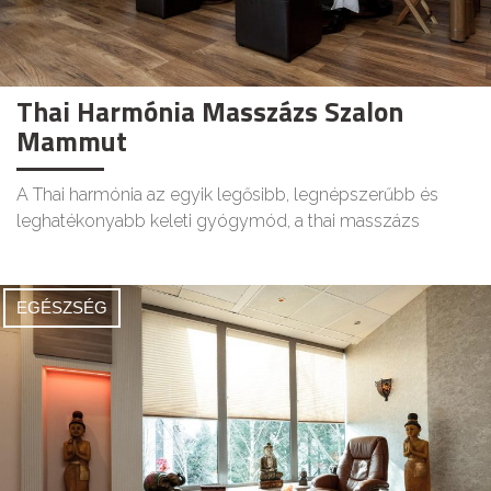
Thai Harmónia Masszázs Szalon
Mammut
A Thai harmónia az egyik legősibb, legnépszerűbb és
leghatékonyabb keleti gyógymód, a thai masszázs
EGÉSZSÉG