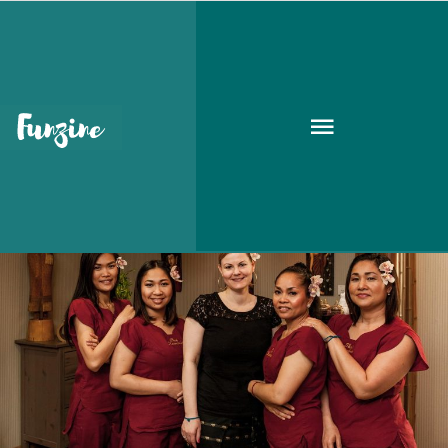
thai masszázs
EGÉSZSÉG