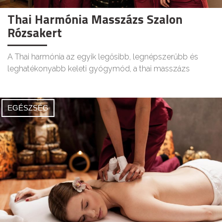
Thai Harmónia Masszázs Szalon
Rózsakert
A Thai harmónia az egyik legősibb, legnépszerűbb és
leghatékonyabb keleti gyógymód, a thai masszázs
EGÉSZSÉG