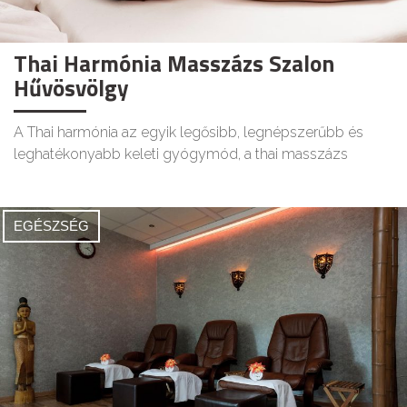
Thai Harmónia Masszázs Szalon
Hűvösvölgy
A Thai harmónia az egyik legősibb, legnépszerűbb és
leghatékonyabb keleti gyógymód, a thai masszázs
EGÉSZSÉG