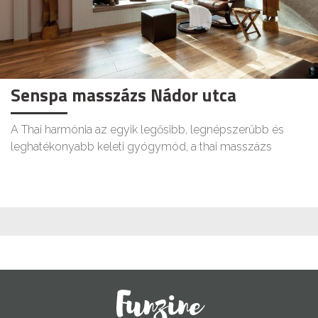
Senspa masszázs Nádor utca
A Thai harmónia az egyik legősibb, legnépszerűbb és
leghatékonyabb keleti gyógymód, a thai masszázs