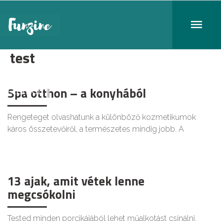
test
Spa otthon – a konyhából
ÉLETMÓD
Rengeteget olvashatunk a különböző kozmetikumok
káros összetevőiről, a természetes mindig jobb. A
13 ajak, amit vétek lenne
megcsókolni
Tested minden porcikájából lehet műalkotást csinálni,