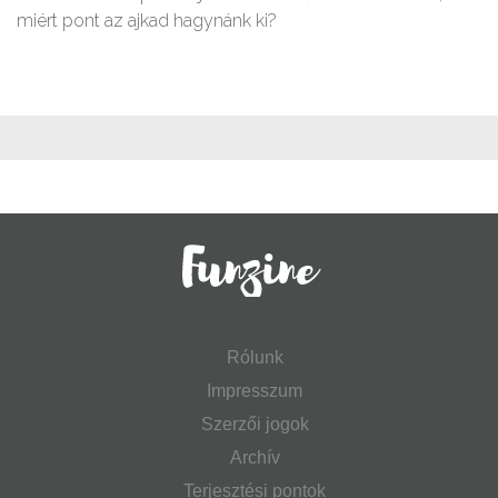
miért pont az ajkad hagynánk ki?
Rólunk
Impresszum
Szerzői jogok
Archív
Terjesztési pontok