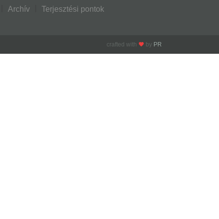
Archív
Terjesztési pontok
crafted with
by
PR