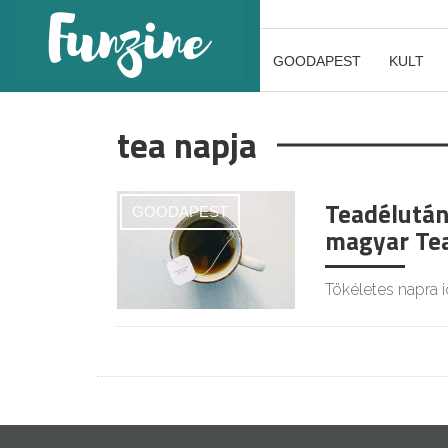
GOODAPEST
KULT
tea napja
Teadélután
GOODAPEST
magyar Te
Tökéletes napra 