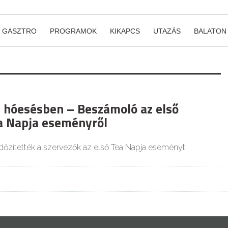
GASZTRO
PROGRAMOK
KIKAPCS
UTAZÁS
BALATON
 hóesésben – Beszámoló az első
a Napja eseményről
időzítették a szervezők az első Tea Napja eseményt.