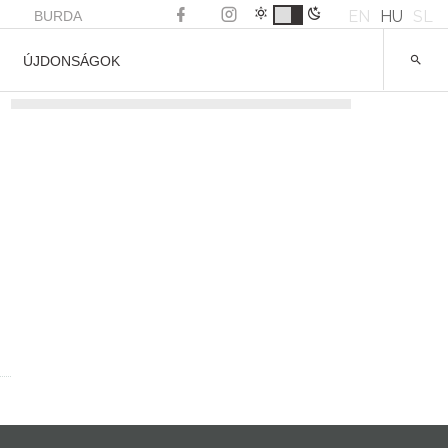
EN
HU
SL
BURDA
ÚJDONSÁGOK