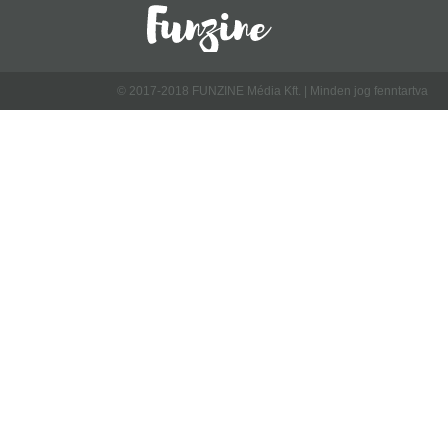
© 2017-2018 FUNZINE Média Kft. | Minden jog fenntartva