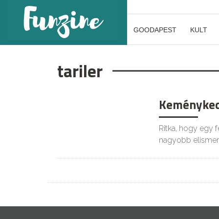
GOODAPEST
KULT
tariler
Keménykedé
Ritka, hogy egy 
nagyobb elismer