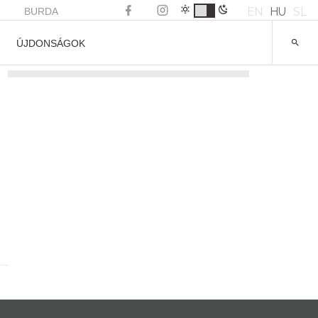
EN
HU
SL
BURDA
ÚJDONSÁGOK