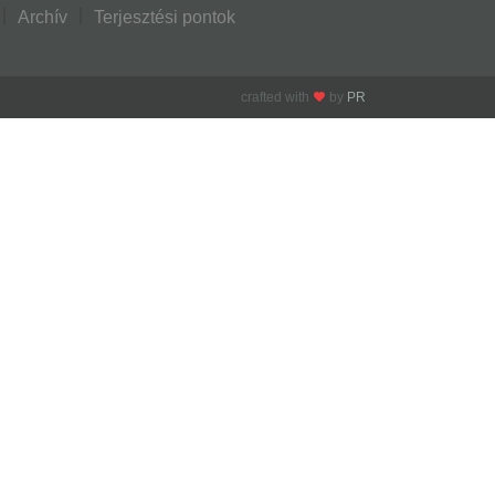
Archív
Terjesztési pontok
crafted with
by
PR