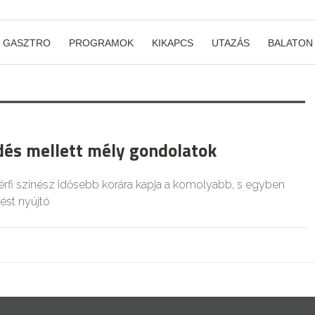
GASZTRO
PROGRAMOK
KIKAPCS
UTAZÁS
BALATON
s mellett mély gondolatok
férfi színész idősebb korára kapja a komolyabb, s egyben
ést nyújtó