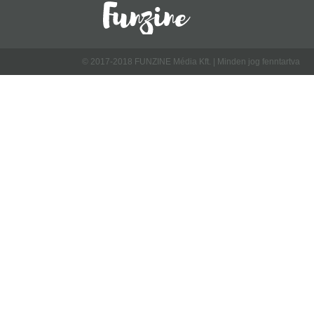
© 2017-2018 FUNZINE Média Kft. | Minden jog fenntartva