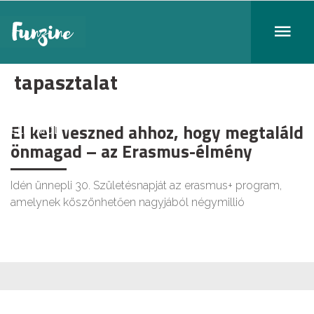
tapasztalat
El kell veszned ahhoz, hogy megtaláld
ÉLETMÓD
önmagad – az Erasmus-élmény
Idén ünnepli 30. Születésnapját az erasmus+ program,
amelynek köszönhetően nagyjából négymillió