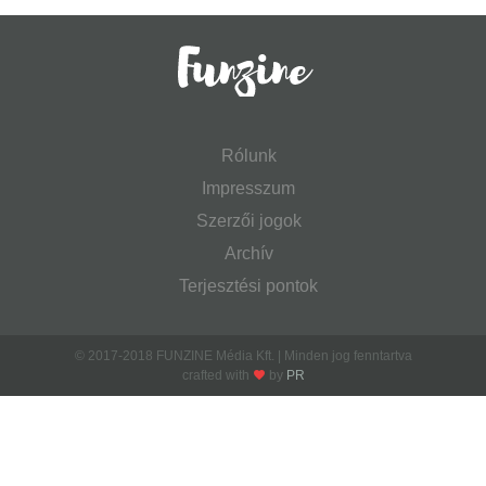
Rólunk
Impresszum
Szerzői jogok
Archív
Terjesztési pontok
© 2017-2018 FUNZINE Média Kft. | Minden jog fenntartva
crafted with
by
PR