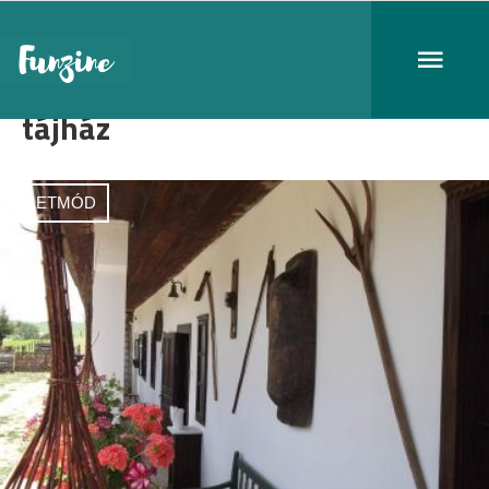
tájház
ÉLETMÓD