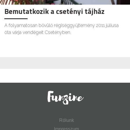
Bemutatkozik a csetényi tájház
A folyamatosan bővülő régiséggyűjtemény 2011 júliusa
óta várja vendégeit Csetényben.
Rólunk
Impresszum