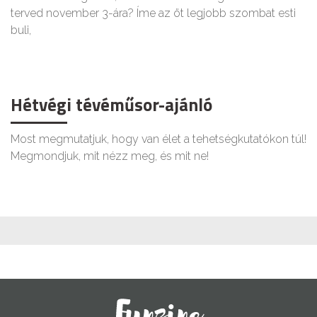
terved november 3-ára? Íme az öt legjobb szombat esti
buli,
Hétvégi tévéműsor-ajánló
Most megmutatjuk, hogy van élet a tehetségkutatókon túl!
Megmondjuk, mit nézz meg, és mit ne!