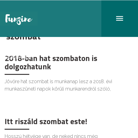
szombat
2018-ban hat szombaton is
GOODAPEST
dolgozhatunk
Jövőre hat szombat is munkanap lesz a 2018. évi
munkaszüneti napok körüli munkarendről szóló,
Itt riszáld szombat este!
Hosszú hétvége van, de neked nincs még