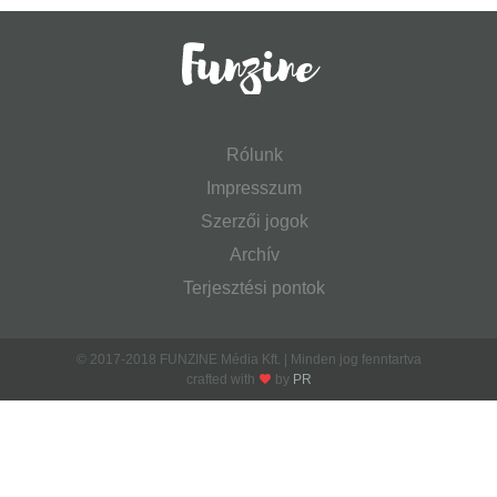
Rólunk
Impresszum
Szerzői jogok
Archív
Terjesztési pontok
© 2017-2018 FUNZINE Média Kft. | Minden jog fenntartva
crafted with
by
PR