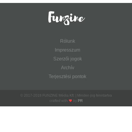
Rólunk
Impresszum
Szerzői jogok
Archív
Terjesztési pontok
© 2017-2018 FUNZINE Média Kft. | Minden jog fenntartva
crafted with
by
PR