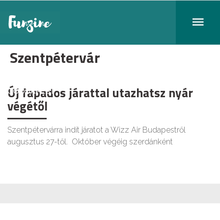
Szentpétervár
Új fapados járattal utazhatsz nyár
GOODAPEST
végétől
Szentpétervárra indít járatot a Wizz Air Budapestről
augusztus 27-től. Október végéig szerdánként