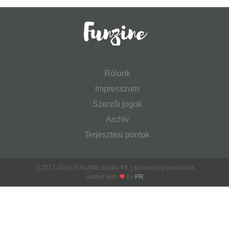
Rólunk
Impresszum
Szerzői jogok
Archív
Terjesztési pontok
© 2017-2018 FUNZINE Média Kft. | Minden jog fenntartva
crafted with
by
PR