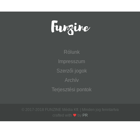
Rólunk
Impresszum
Szerzői jogok
Archív
Terjesztési pontok
© 2017-2018 FUNZINE Média Kft. | Minden jog fenntartva
crafted with
by
PR