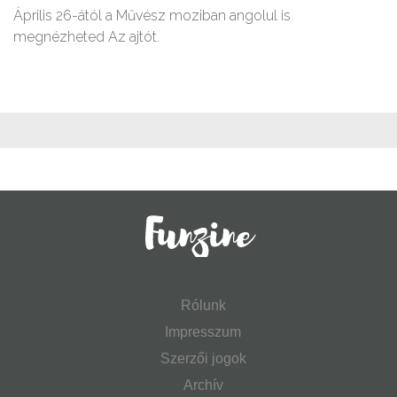
Április 26-ától a Művész moziban angolul is
megnézheted Az ajtót.
Rólunk
Impresszum
Szerzői jogok
Archív