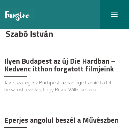
Szabó István
Ilyen Budapest az új Die Hardban –
Kedvenc itthon forgatott filmjeink
Tavasszal egész Budapest lázban égett, amiért a fél
belvárost lezárták, hogy Bruce Willis kedvére
Eperjes angolul beszél a Művészben