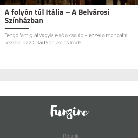
A folyón túl Itália – A Belvárosi
Színházban
Tengo famiglia! Vagyis első a család – ezzel a mondattal
kezdődik az Orlai Produkciós Iroda
Rólunk