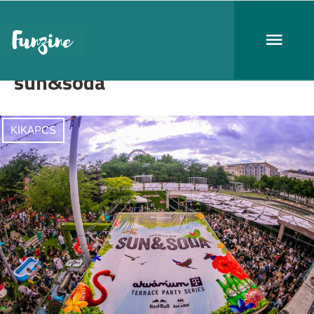
sun&soda
KIKAPCS