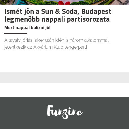
Ismét jön a Sun & Soda, Budapest
legmenőbb nappali partisorozata
Mert nappal bulizni jó!
A tavalyi óriási siker után idén is három alkalommal
jelentkezik az Akvárium Klub tengerparti