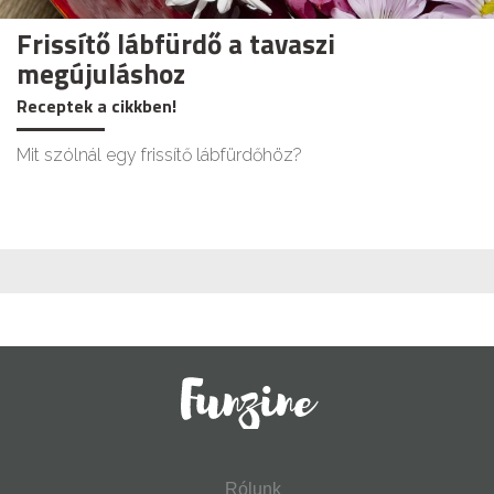
Frissítő lábfürdő a tavaszi
megújuláshoz
Receptek a cikkben!
Mit szólnál egy frissítő lábfürdőhöz?
Rólunk