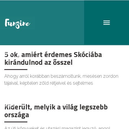
Skócia
5 ok, amiért érdemes Skóciába
KULT
kirándulnod az ősszel
Ahogy arról korábban beszámoltunk, mesésen zordon
tájaival, képtelen zöld rétjeivel és sejtelmes
Kiderült, melyik a világ legszebb
KULT
országa
Az úti könyveket és utazási magazint jegyző angol