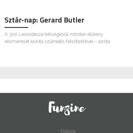
Sztár-nap: Gerard Butler
A 300 Leonidásza kétségkívül minden élőlény
elismerését kivívta szürreális felsőtestével – azóta
Rólunk