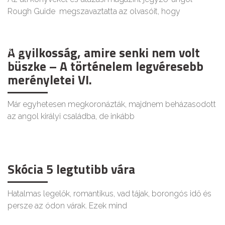
Rough Guide megszavaztatta az olvasóit, hogy
A gyilkosság, amire senki nem volt
KULT
büszke – A történelem legvéresebb
merényletei VI.
Már egyhetesen megkoronázták, majdnem beházasodott
az angol királyi családba, de inkább
Skócia 5 legtutibb vára
Hatalmas legelők, romantikus, vad tájak, borongós idő és
persze az ódon várak. Ezek mind