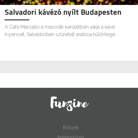
Salvadori kávézó nyílt Budapesten
A Cafe Marcello a második kerületben várja a kávé
ínyenceit, Salvadorban szüretelt arabica különlege
Rólunk
Impresszum