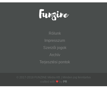
Rólunk
Impresszum
Szerzői jogok
Archív
Terjesztési pontok
© 2017-2018 FUNZINE Média Kft. | Minden jog fenntartva
crafted with
by
PR