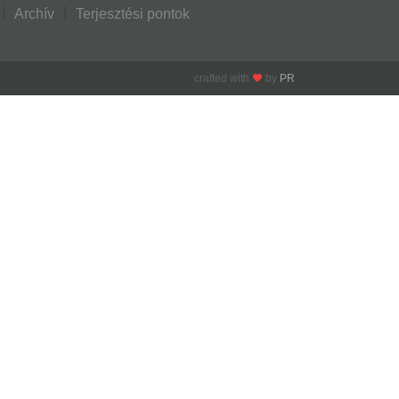
Archív
Terjesztési pontok
crafted with
by
PR