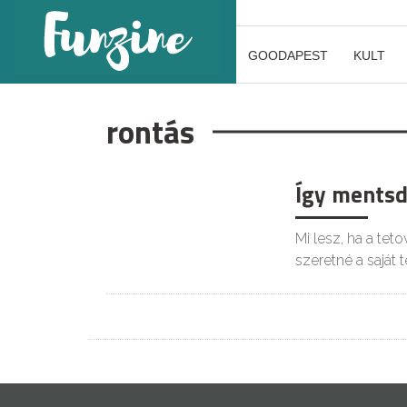
GOODAPEST
KULT
rontás
Így mentsd
Mi lesz, ha a te
szeretné a saját 