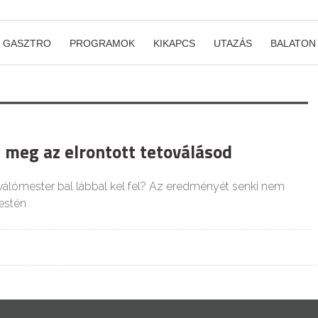
GASZTRO
PROGRAMOK
KIKAPCS
UTAZÁS
BALATON
 meg az elrontott tetoválásod
toválómester bal lábbal kel fel? Az eredményét senki nem
testén