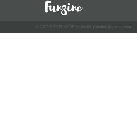
© 2017-2018 FUNZINE Média Kft. | Minden jog fenntartva