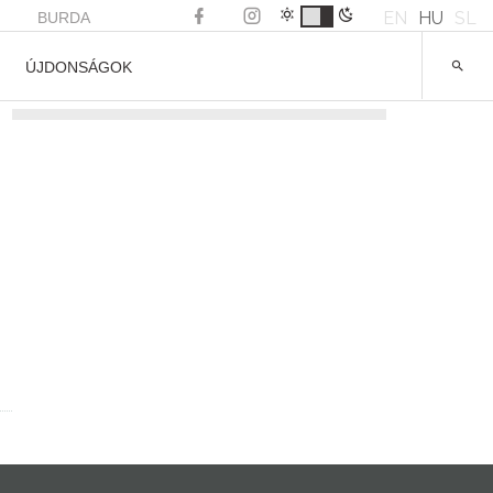
EN
HU
SL
BURDA
ÚJDONSÁGOK