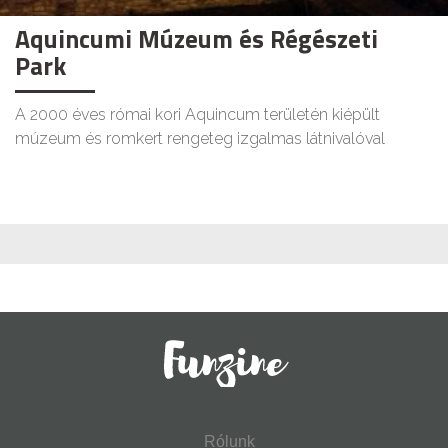
Aquincumi Múzeum és Régészeti
Park
A 2000 éves római kori Aquincum területén kiépült
múzeum és romkert rengeteg izgalmas látnivalóval
Rólunk