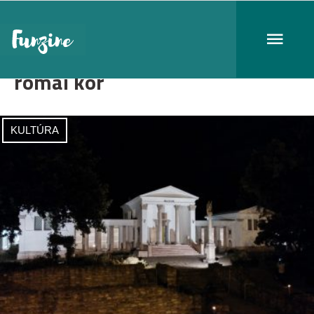
római kor
KULTÚRA