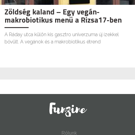
Zöldség kaland – Egy vegán-
makrobiotikus menü a Rizsa17-ben
A Ráday utca külön kis gasztro univerzuma új ízekkel
bővült. A vegánok és a makrobiotikus étrend
Rólunk