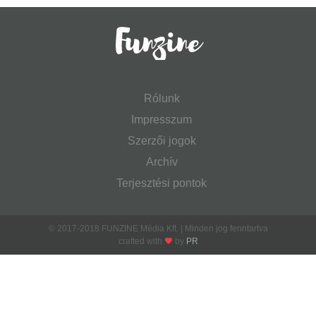
Rólunk
Impresszum
Szerzői jogok
Archív
Terjesztési pontok
© 2017-2018 FUNZINE Média Kft. | Minden jog fenntartva
crafted with
by
PR