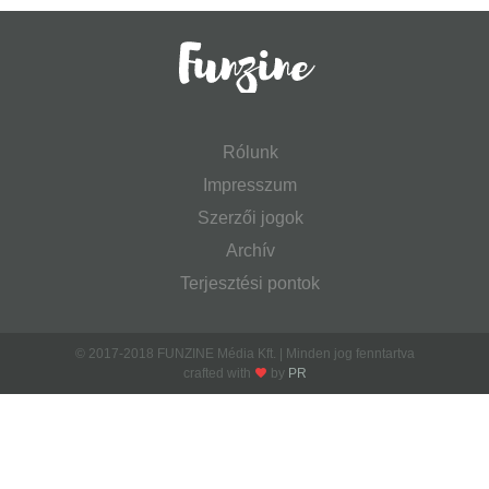
Rólunk
Impresszum
Szerzői jogok
Archív
Terjesztési pontok
© 2017-2018 FUNZINE Média Kft. | Minden jog fenntartva
crafted with
by
PR