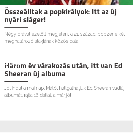
Összeálltak a popkirályok: Itt az új
nyári sláger!
Négy órával ezelőtt megjelent a 21. századi popzene két
meghatározó alakjának közös dala.
Három év várakozás után, itt van Ed
KULT
Sheeran új albuma
Jól indul a mai nap. Mától hallgathatjuk Ed Sheeran vadiúj
albumát, rajta 16 dallal, a már jól