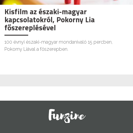
Kisfilm az északi-magyar
kapcsolatokról, Pokorny Lia
főszereplésével
100 évnyi északi-magyar mondanivaló 15 percben,
Pokorny Liával a főszerepben.