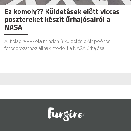
Ez komoly?? Küldetések előtt vicces
posztereket készít űrhajósairól a
NASA
Állítólag 2000 óta minden űrküldetés előtt poénos
fotósorozathoz állnak modellt a NASA űrhajósai.