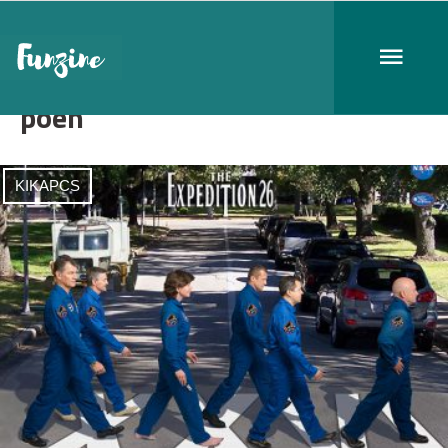
poén
KIKAPCS