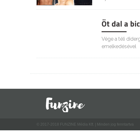
Öt dal a bic
ÉLETMÓD
Vége a téli dider
emelkedésével
© 2017-2018 FUNZINE Média Kft. | Minden jog fenntartva