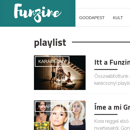
GOODAPEST
KULT
playlist
Itt a Funzi
KARÁCSONY
Összeállítottunk
karácsonyi playlis
Íme a mi G
KIKAPCS
Kora reggel első
nyerteseiről. Gon