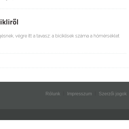
ikliről
gésnek, végre itt a tavasz: a biciklisek száma a hőmérséklet
Rólunk
Impresszum
Szerzői jogok