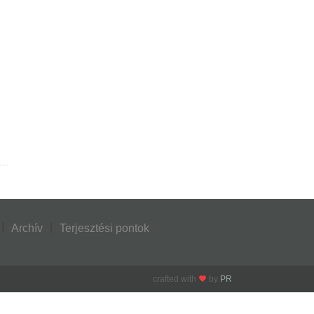
Archív
Terjesztési pontok
crafted with
by
PR