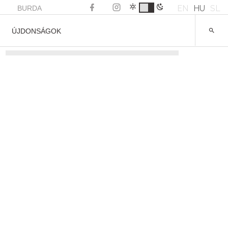
EN
HU
SL
BURDA
ÚJDONSÁGOK