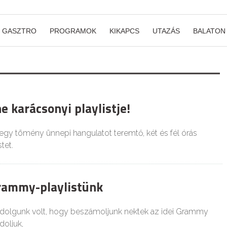
GASZTRO
PROGRAMOK
KIKAPCS
UTAZÁS
BALATON
ne karácsonyi playlistje!
 egy tömény ünnepi hangulatot teremtő, két és fél órás
tet.
rammy-playlistünk
 dolgunk volt, hogy beszámoljunk nektek az idei Grammy
doljuk,