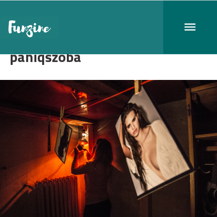
pániqszoba