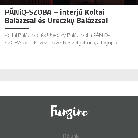
PÁNiQ-SZOBA – interjú Koltai
Balázzsal és Ureczky Balázzsal
Koltai Balázzsal és Ureczky Balázzsal a PÁNiQ-
SZOBA projekt vezetőivel beszélgettünk, a legújabb
Rólunk